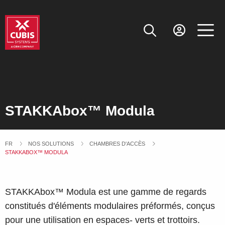
STAKKAbox™ Modula
FR
NOS SOLUTIONS
CHAMBRES D'ACCÈS
CURRENT:
STAKKABOX™ MODULA
STAKKAbox™ Modula est une gamme de regards
constitués d'éléments modulaires préformés, conçus
pour une utilisation en espaces- verts et trottoirs.