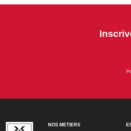
Inscri
Po
NOS METIERS
E