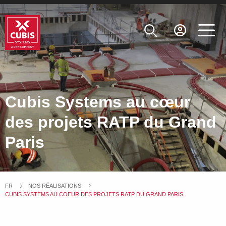
Cubis Systems au cœur
des projets RATP du Grand
Paris
FR
NOS RÉALISATIONS
CURRENT:
CUBIS SYSTEMS AU COEUR DES PROJETS RATP DU GRAND PARIS