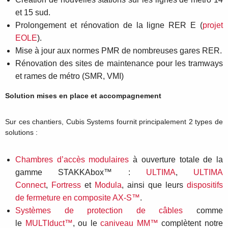
et 15 sud.
Prolongement et rénovation de la ligne RER E (
projet
EOLE
).
Mise à jour aux normes PMR de nombreuses gares RER.
Rénovation des sites de maintenance pour les tramways
et rames de métro (SMR, VMI)
Solution mises en place et accompagnement
Sur ces chantiers, Cubis Systems fournit principalement 2 types de
solutions :
Chambres d’accès modulaires
à ouverture totale de la
gamme STAKKAbox™ :
ULTIMA
,
ULTIMA
Connect
,
Fortress
et
Modula
, ainsi que leurs
dispositifs
de fermeture en composite AX-S™
.
Systèmes de protection de câbles
comme
le
MULTIduct™
, ou le
caniveau MM™
complètent notre